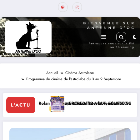
Accueil
Cinéma Astrolabe
Programme du cinéma de l’astrolabe du 3 au 9 Septembre
d Pidoux, violoncelliste, le vendredi 07 août 2026
MERCREDI 12 AOUT, ECLIPSE SOLAIRE
Le 8 de Mon
L'ACTU