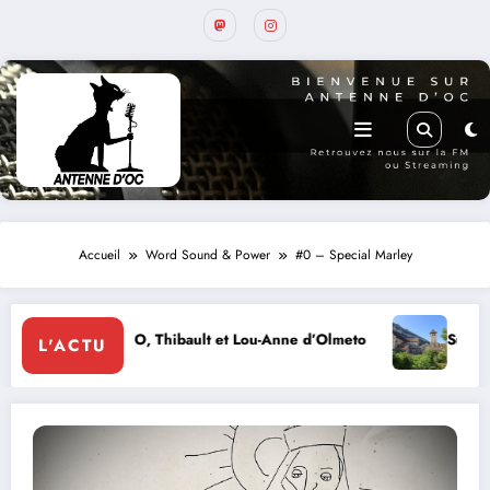
Accueil
Word Sound & Power
#0 – Special Marley
lt et Lou-Anne d’Olmeto
Suite de la programmation estivale
L'ACTU