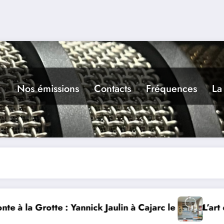
Nos émissions
Contacts
Fréquences
La
5 août
L’art dans la rue 9ième édition à Castelnau-Montr