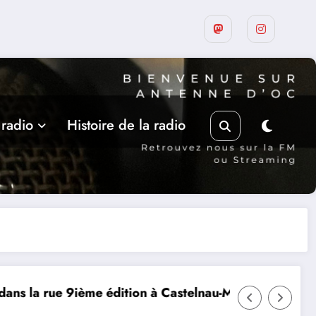
 radio
Histoire de la radio
atier
MERCREDI 12 AOUT, ECLIPSE SOLAIRE
L