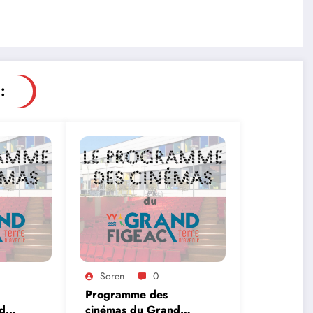
:
Soren
0
Programme des
d
cinémas du Grand