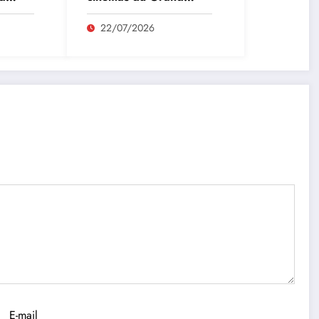
4 août
Figeac du 22 au 28
juillet
22/07/2026
E-mail