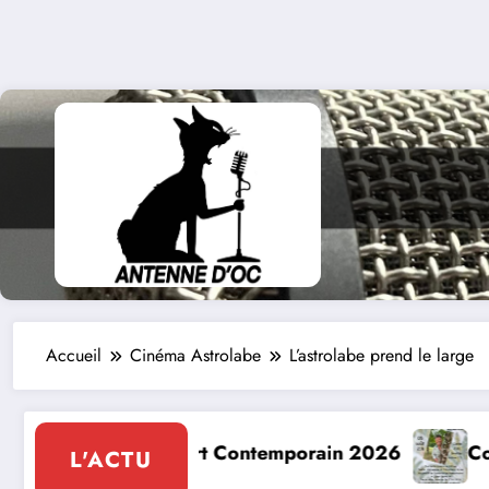
Accueil
Cinéma Astrolabe
L’astrolabe prend le large
6
Conte à la Grotte : Yannick Jaulin à Cajarc le 
L'ACTU