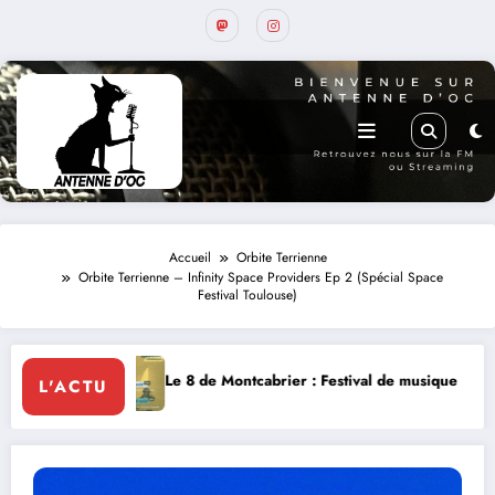
Accueil
Orbite Terrienne
Orbite Terrienne – Infinity Space Providers Ep 2 (Spécial Space
Festival Toulouse)
Le 8 de Montcabrier : Festival de musique classique le 8 et 9 août
La T
L'ACTU