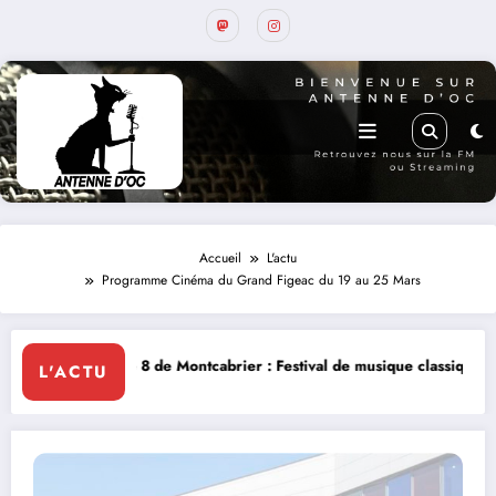
Accueil
L'actu
Programme Cinéma du Grand Figeac du 19 au 25 Mars
e Montcabrier : Festival de musique classique le 8 et 9 août
La Thérap
L'ACTU