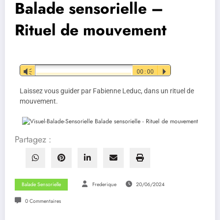
Balade sensorielle –
Rituel de mouvement
Lecteur
Vm
00:00
P
audio
Laissez vous guider par Fabienne Leduc, dans un rituel de
mouvement.
Partagez :
Balade Sensorielle
Frederique
20/06/2024
0 Commentaires