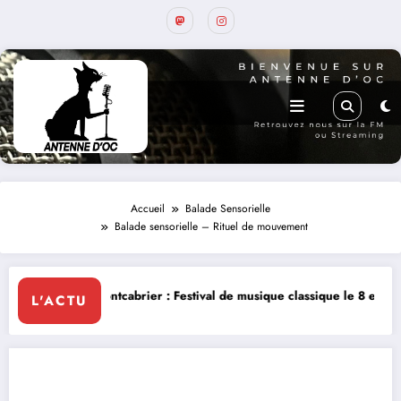
Accueil
Balade Sensorielle
Balade sensorielle – Rituel de mouvement
ntcabrier : Festival de musique classique le 8 et 9 août
La Thérapie L
L'ACTU