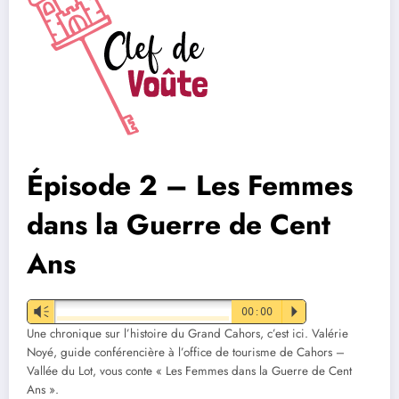
Épisode 2 – Les Femmes
dans la Guerre de Cent
Ans
Vm
00:00
P
Une chronique sur l’histoire du Grand Cahors, c’est ici. Valérie
Noyé, guide conférencière à l’office de tourisme de Cahors –
Vallée du Lot, vous conte « Les Femmes dans la Guerre de Cent
Ans ».