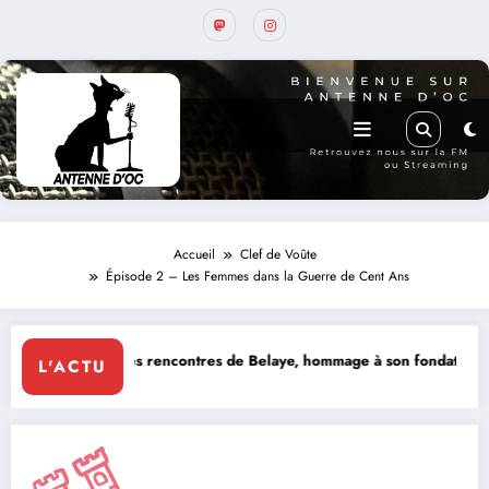
Accueil
Clef de Voûte
Épisode 2 – Les Femmes dans la Guerre de Cent Ans
ncontres de Belaye, hommage à son fondateur, Roland Pidoux, violoncel
MERCREDI 
L'ACTU