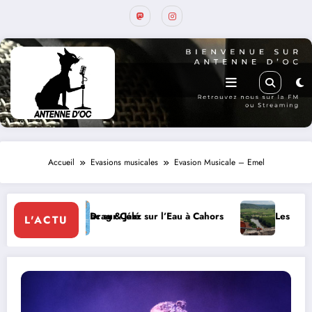
Accueil
Evasions musicales
Evasion Musicale – Emel
c sur Célé
rag & Jazz sur l’Eau à Cahors
Les rencontres de Belaye, hom
L'ACTU