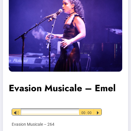
Evasion Musicale – Emel
Lecteur
Vm
00:00
P
audio
Evasion Musicale – 264